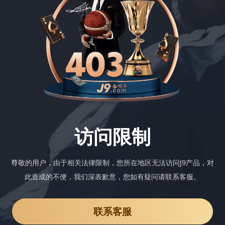
访问限制
尊敬的用户，由于相关法律限制，您所在地区无法访问J9产品，对
此造成的不便，我们深表歉意，您如有疑问请联系客服。
联系客服