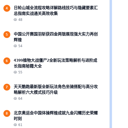
日轮山城全流程攻略详解路线技巧与隐藏要素汇
4
总指南实战通关高效收集
48
中国公开赛国羽斩获四金两银展现强大实力再创
5
辉煌
54
4399植物大战僵尸2全新玩法策略解析与进阶成
6
长指南秘籍大全
55
天天酷跑最新版全新玩法角色坐骑搭配与高分攻
7
略解析六大模式技巧升级
64
北京奥运会中国体操辉煌成就九金闪耀历史荣耀
8
时刻
61