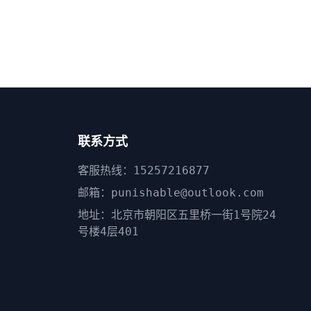
联系方式
客服热线：15257216877
邮箱：punishable@outlook.com
地址：北京市朝阳区五里桥一街1号院24
号楼4层401