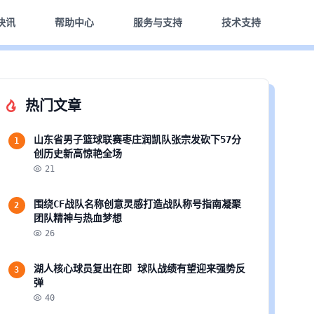
快讯
帮助中心
服务与支持
技术支持
热门文章
山东省男子篮球联赛枣庄润凯队张宗发砍下57分
1
创历史新高惊艳全场
21
围绕CF战队名称创意灵感打造战队称号指南凝聚
2
团队精神与热血梦想
26
湖人核心球员复出在即 球队战绩有望迎来强势反
3
弹
40